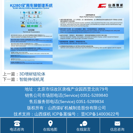
上一篇：
3D增材链轮体
下一篇：
智能伸缩机尾
地址：太原市综改区唐槐产业园西贾北街79号
销售公司市场部电话(Service):0351-5289840
售后服务部电话(Service):0351-5289834
版权所有：山西煤矿机械制造股份有限公司
技术支持：山西煤机 ICP备案编号： 晋ICP备14003622号
󰇯
󰅊
󰂮
󰄸
电话咨询
在线地图
在线留言
信息咨询