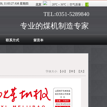
026, 11:03:28 AM 星期四
TEL:0351-5289840
专业的煤机制造专家
联系方式
留言本
字体大小:
【小】
【中】
【大】